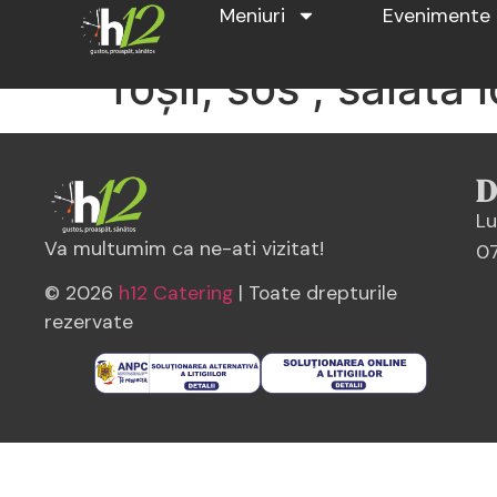
Meniuri
Evenimente
Dublu cheeseburger
roșii, sos , salat
D
Lu
Va multumim ca ne-ati vizitat!
07
© 2026
h12 Catering
| Toate drepturile
rezervate