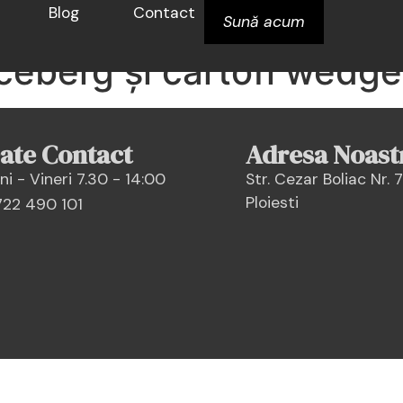
Blog
Contact
, cu chiflă artizanală, 
Sună acum
ă iceberg și cartofi wedg
ate Contact
Adresa Noast
ni - Vineri 7.30 - 14:00
Str. Cezar Boliac Nr. 7
Ploiesti
22 490 101