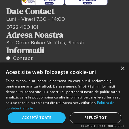
Date Contact
Luni - Vineri 7.30 - 14:00
0722 490 101
Adresa Noastra
Str. Cezar Boliac Nr. 7 bis, Ploiesti
Informatii
Contact
Social media
×
Acest site web folosește cookie-uri
Valori nutritionale
Folosim cookie-uri pentru a personaliza conținutul, reclamele și
Termeni si Conditii
pentru a ne analiza traficul. De asemenea, împărtășim informații
Politica de cookies
despre utilizarea site-ului nostru cu partenerii noștri de publicitate și
analiză, care le pot combina cu alte informații pe care le-ați furnizat
Politica de confidentialitate
sau pe care le-au colectat din utilizarea serviciilor lor.
Politica de
confidențialitate
ACCEPTĂ TOATE
REFUZĂ TOT
POWERED BY COOKIESCRIPT