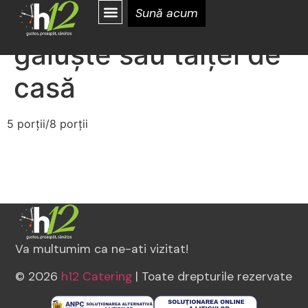
Supă de pui cu
Sună acum
găluște sau tăiței de
casă
5 porții/8 porții
Va multumim ca ne-ati vizitat!
© 2026
h12 Catering
| Toate drepturile rezervate