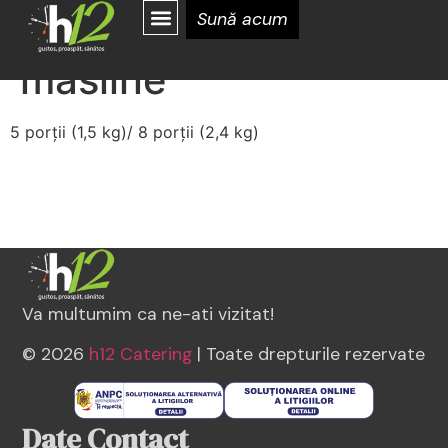
Mâncare de limbă cu
Sună acum
măsline
5 porții (1,5 kg)/ 8 porții (2,4 kg)
Va multumim ca ne-ati vizitat!
© 2026
h12 Catering
| Toate drepturile rezervate
Date Contact