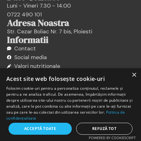
Luni - Vineri 7.30 - 14:00
0722 490 101
Adresa Noastra
Str. Cezar Boliac Nr. 7 bis, Ploiesti
Informatii
Contact
Social media
Valori nutritionale
×
Termeni si Conditii
Acest site web folosește cookie-uri
Politica de cookies
Folosim cookie-uri pentru a personaliza conținutul, reclamele și
Politica de confidentialitate
pentru a ne analiza traficul. De asemenea, împărtășim informații
despre utilizarea site-ului nostru cu partenerii noștri de publicitate și
analiză, care le pot combina cu alte informații pe care le-ați furnizat
sau pe care le-au colectat din utilizarea serviciilor lor.
Politica de
confidențialitate
ACCEPTĂ TOATE
REFUZĂ TOT
POWERED BY COOKIESCRIPT