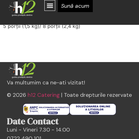
Mâncărică de cartofi
Sună acum
5 porții (1,5 kg)/ 8 porții (2,4 kg)
Va multumim ca ne-ati vizitat!
© 2026
h12 Catering
| Toate drepturile rezervate
Date Contact
Luni - Vineri 7.30 - 14:00
0722 490 101