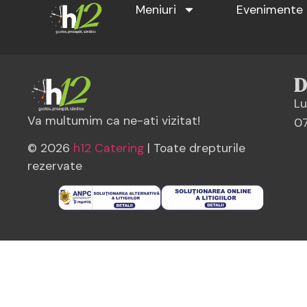
Meniuri
Evenimente
Valori nutritionale
D
Lu
Va multumim ca ne-ati vizitat!
07
© 2026
h12 Catering
| Toate drepturile
rezervate