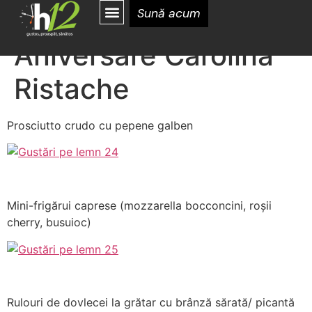
Eveniment –
Sună acum
Aniversare Carolina
Ristache
Prosciutto crudo cu pepene galben
Mini-frigărui caprese (mozzarella bocconcini, roșii
cherry, busuioc)
Rulouri de dovlecei la grătar cu brânză sărată/ picantă