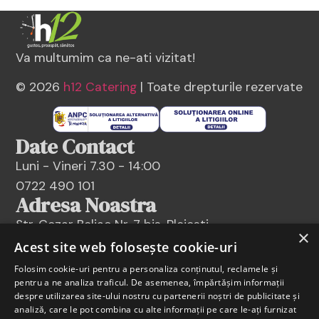
Va multumim ca ne-ati vizitat!
© 2026
h12 Catering
| Toate drepturile rezervate
Date Contact
Luni - Vineri 7.30 - 14:00
0722 490 101
Adresa Noastra
Str. Cezar Boliac Nr. 7 bis, Ploiesti
×
Informatii
Acest site web folosește cookie-uri
Contact
Folosim cookie-uri pentru a personaliza conținutul, reclamele și
Social media
pentru a ne analiza traficul. De asemenea, împărtășim informații
despre utilizarea site-ului nostru cu partenerii noștri de publicitate și
Valori nutritionale
analiză, care le pot combina cu alte informații pe care le-ați furnizat